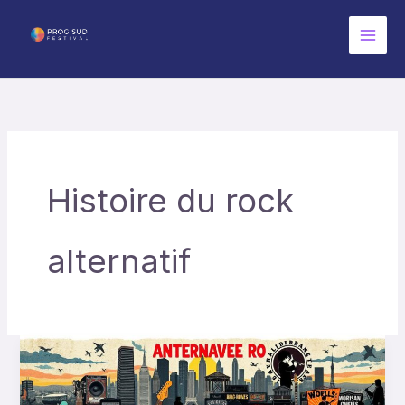
Aller
au
contenu
Histoire du rock
alternatif
Le
rock
alternatif