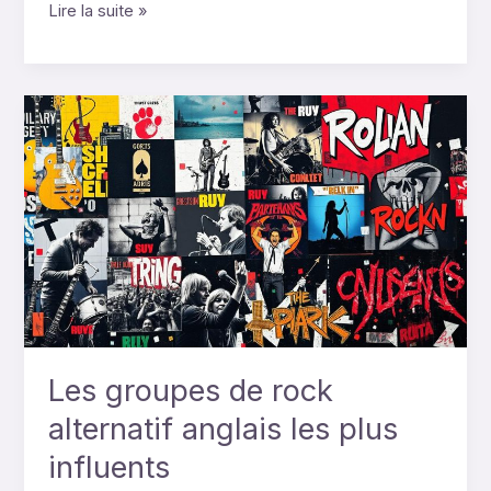
Lire la suite »
Les
groupes
de
rock
alternatif
anglais
les
plus
influents
Les groupes de rock
alternatif anglais les plus
influents