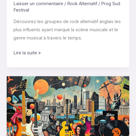
Laisser un commentaire
/
Rock Alternatif
/
Prog Sud
Festival
Découvrez les groupes de rock alternatif anglais les
plus influents ayant marqué la scène musicale et le
genre musical à travers le temps.
Lire la suite »
Qu’est-
ce
que
le
rock
alternatif
?