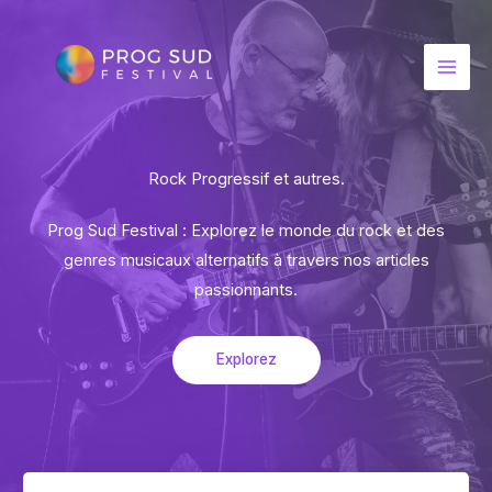
Aller
au
contenu
Rock Progressif et autres.
Prog Sud Festival : Explorez le monde du rock et des
genres musicaux alternatifs à travers nos articles
passionnants.
Explorez