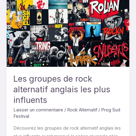
Les
groupes
de
rock
alternatif
anglais
les
plus
influents
Les groupes de rock
alternatif anglais les plus
influents
Laisser un commentaire
/
Rock Alternatif
/
Prog Sud
Festival
Découvrez les groupes de rock alternatif anglais les