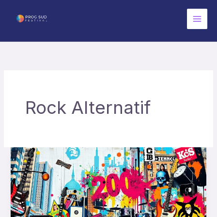
Aller
au
contenu
Rock Alternatif
Les
groupes
de
rock
alternatif