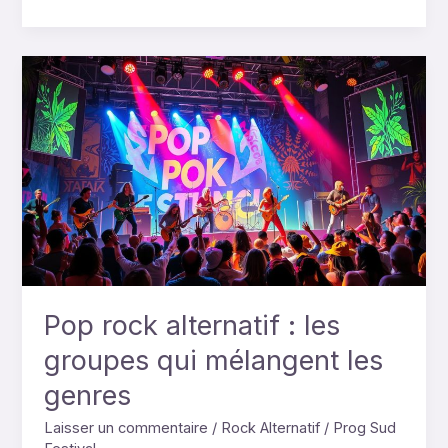
Pop
rock
alternatif
:
les
groupes
qui
mélangent
les
genres
Pop rock alternatif : les
groupes qui mélangent les
genres
Laisser un commentaire
/
Rock Alternatif
/
Prog Sud