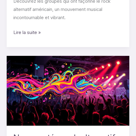
Découvrez les groupes qui ont façonné le rock
alternatif américain, un mouvement musical
incontournable et vibrant.
Lire la suite »
Nouveautés
rock
alternatif
:
artistes
à
suivre
cette
année