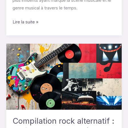
plus influents ayant marqué la scène musicale et le
genre musical à travers le temps.
Lire la suite »
Compilation
rock
alternatif
:
les
incontournables
à
connaître
Compilation rock alternatif :