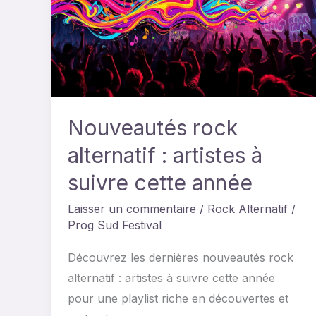
:
artistes
à
suivre
cette
année
Nouveautés rock
alternatif : artistes à
suivre cette année
Laisser un commentaire
/
Rock Alternatif
/
Prog Sud Festival
Découvrez les dernières nouveautés rock
alternatif : artistes à suivre cette année
pour une playlist riche en découvertes et