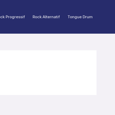
ck Progressif
Rock Alternatif
Tongue Drum